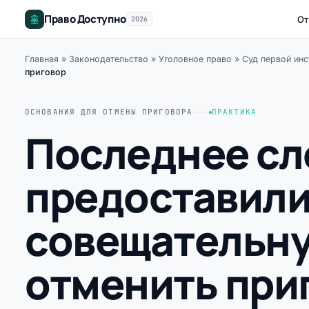
Право Доступно
От
2026
Главная
»
Законодательство
»
Уголовное право
»
Суд первой инс
приговор
ОСНОВАНИЯ ДЛЯ ОТМЕНЫ ПРИГОВОРА
ПРАКТИКА
Последнее сл
предоставили 
совещательну
отменить при