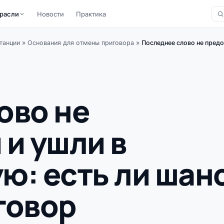
расли
Новости
Практика
танции
»
Основания для отмены приговора
»
Последнее слово не предо
ово не
и ушли в
ю: есть ли шан
говор