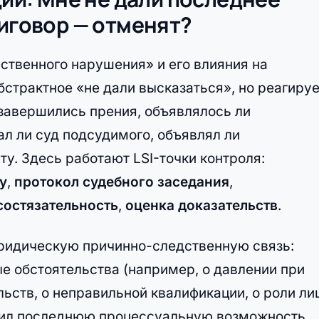
риговор — отменят?
ственного нарушения» и его влияния на
бстрактное «не дали высказаться», но реагируе
 завершились прения, объявлялось ли
л ли суд подсудимого, объявлял ли
у. Здесь работают LSI-точки контроля:
у
,
протокол судебного заседания
,
состязательность
,
оценка доказательств
.
юридическую причинно-следственную связь:
е обстоятельства (например, о давлении при
льств, о неправильной квалификации, о роли ли
тавил последнюю процессуальную возможность