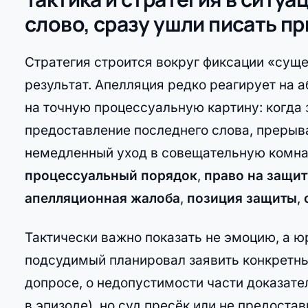
слово, сразу ушли писать п
Стратегия строится вокруг фиксации «суще
результат. Апелляция редко реагирует на а
на точную процессуальную картину: когда
предоставление последнего слова, прерыва
немедленный уход в совещательную комнат
процессуальный порядок
,
право на защит
апелляционная жалоба
,
позиция защиты
,
Тактически важно показать не эмоцию, а 
подсудимый планировал заявить конкретны
допросе, о недопустимости части доказате
в эпизоде), но суд пресёк или не предос