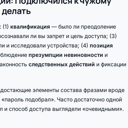
ации: Подключился к чужому
о делать
 (1)
квалификация
— было ли преодоление
сознавали ли вы запрет и цель доступа; (3)
и и исследовали устройства; (4)
позиция
соблюдение
презумпции невиновности
и
законность
следственных действий
и фиксации
едостающие элементы состава фразами вроде
и «пароль подобрал». Часто достаточно одной
 и способ доступа выглядели «очевидными».