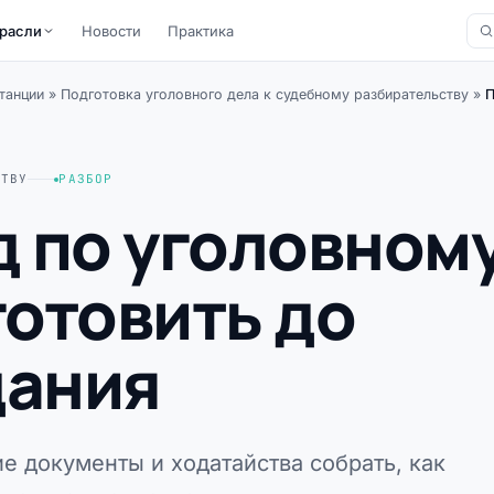
расли
Новости
Практика
танции
»
Подготовка уголовного дела к судебному разбирательству
»
П
СТВУ
РАЗБОР
д по уголовном
готовить до
дания
е документы и ходатайства собрать, как