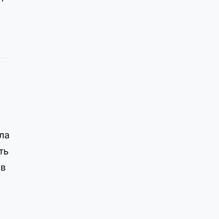
ла
ть
 в