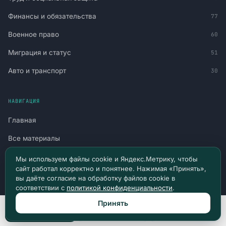
Финансы и обязательства
77
Военное право
60
Миграция и статус
51
Авто и транспорт
30
НАВИГАЦИЯ
Главная
Все материалы
Новости и судебная практика
Мы используем файлы cookie и Яндекс.Метрику, чтобы
сайт работал корректно и понятнее. Нажимая «Принять»,
Консультация
вы даёте согласие на обработку файлов cookie в
соответствии с
политикой конфиденциальности
.
Канал в Telegram
Принять
Канал в Max
Позвонить
Max
Telegram