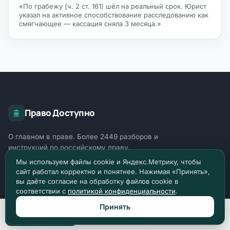
«По грабежу (ч. 2 ст. 161) шёл на реальный срок. Юрист
указал на активное способствование расследованию как
смягчающее — кассация сняла 3 месяца.»
Право Доступно
О главном в праве. Более 2449 разборов и
инструкций по российскому праву.
Мы используем файлы cookie и Яндекс.Метрику, чтобы
сайт работал корректно и понятнее. Нажимая «Принять»,
Задать вопрос
вы даёте согласие на обработку файлов cookie в
соответствии с
политикой конфиденциальности
.
Принять
ОТРАСЛИ ПРАВА
Позвонить
Max
Telegram
Уголовное право
1818