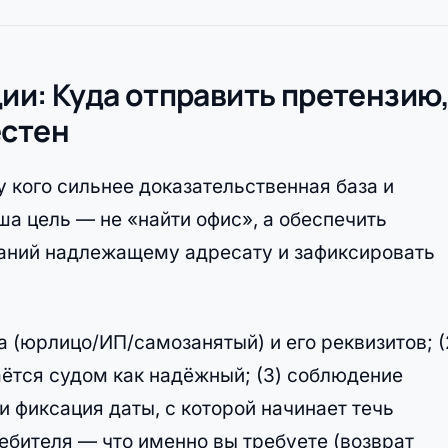
ции: Куда отправить претензию
естен
у кого сильнее доказательственная база и
а цель — не «найти офис», а обеспечить
аний надлежащему адресату и зафиксировать
а (юрлицо/ИП/самозанятый) и его реквизитов; (
аётся судом как надёжный; (3) соблюдение
 фиксация даты, с которой начинает течь
ребителя — что именно вы требуете (возврат