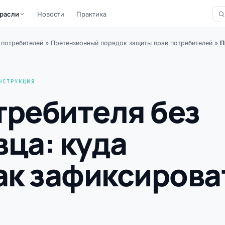
расли
Новости
Практика
 потребителей
»
Претензионный порядок защиты прав потребителей
»
П
НСТРУКЦИЯ
требителя без
ца: куда
ак зафиксирова