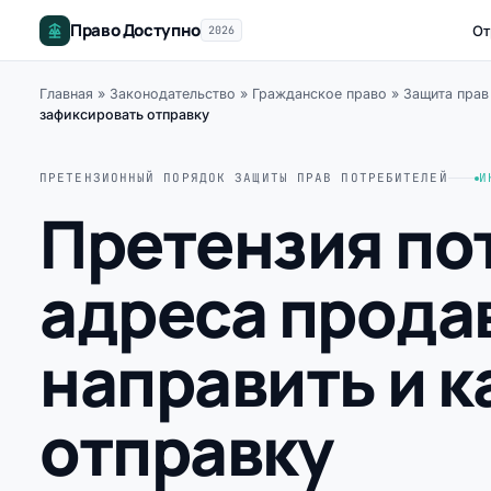
Право Доступно
От
2026
Главная
»
Законодательство
»
Гражданское право
»
Защита прав
зафиксировать отправку
ПРЕТЕНЗИОННЫЙ ПОРЯДОК ЗАЩИТЫ ПРАВ ПОТРЕБИТЕЛЕЙ
И
Претензия по
адреса продав
направить и к
отправку