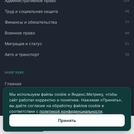
Административное право
159
Труд и социальная защита
90
Финансы и обязательства
77
Военное право
60
Миграция и статус
51
Авто и транспорт
30
НАВИГАЦИЯ
Главная
Мы используем файлы cookie и Яндекс.Метрику, чтобы
Все материалы
сайт работал корректно и понятнее. Нажимая «Принять»,
Новости и судебная практика
вы даёте согласие на обработку файлов cookie в
соответствии с
политикой конфиденциальности
.
Консультация
Принять
Позвонить
Max
Telegram
Канал в Telegram