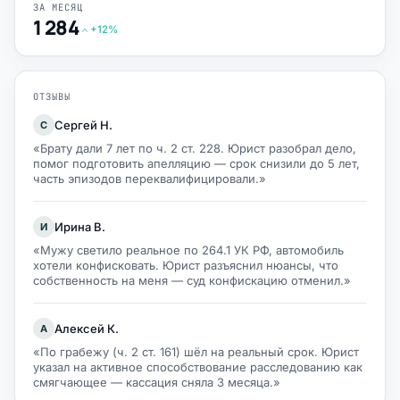
ЗА МЕСЯЦ
1 284
+12%
ОТЗЫВЫ
Сергей Н.
С
«Брату дали 7 лет по ч. 2 ст. 228. Юрист разобрал дело,
помог подготовить апелляцию — срок снизили до 5 лет,
часть эпизодов переквалифицировали.»
Ирина В.
И
«Мужу светило реальное по 264.1 УК РФ, автомобиль
хотели конфисковать. Юрист разъяснил нюансы, что
собственность на меня — суд конфискацию отменил.»
Алексей К.
А
«По грабежу (ч. 2 ст. 161) шёл на реальный срок. Юрист
указал на активное способствование расследованию как
смягчающее — кассация сняла 3 месяца.»