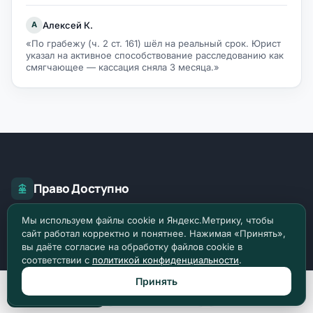
Алексей К.
А
«По грабежу (ч. 2 ст. 161) шёл на реальный срок. Юрист
указал на активное способствование расследованию как
смягчающее — кассация сняла 3 месяца.»
Право Доступно
Мы используем файлы cookie и Яндекс.Метрику, чтобы
О главном в праве. Более 2449 разборов и
сайт работал корректно и понятнее. Нажимая «Принять»,
инструкций по российскому праву.
вы даёте согласие на обработку файлов cookie в
соответствии с
политикой конфиденциальности
.
Задать вопрос
Принять
Позвонить
Max
Telegram