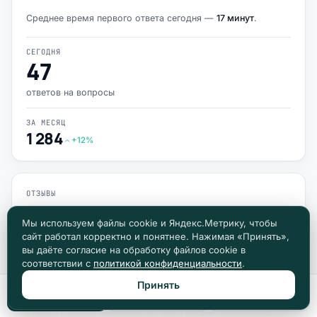
Среднее время первого ответа сегодня —
17 минут
.
СЕГОДНЯ
47
ответов на вопросы
ЗА МЕСЯЦ
1 284
+12%
ОТЗЫВЫ
Сергей Н.
С
Мы используем файлы cookie и Яндекс.Метрику, чтобы
«Брату дали 7 лет по ч. 2 ст. 228. Юрист разобрал дело,
сайт работал корректно и понятнее. Нажимая «Принять»,
помог подготовить апелляцию — срок снизили до 5 лет,
вы даёте согласие на обработку файлов cookie в
часть эпизодов переквалифицировали.»
соответствии с
политикой конфиденциальности
.
Принять
Позвонить
Max
Telegram
Ирина В.
И
«Мужу светило реальное по 264.1 УК РФ, автомобиль