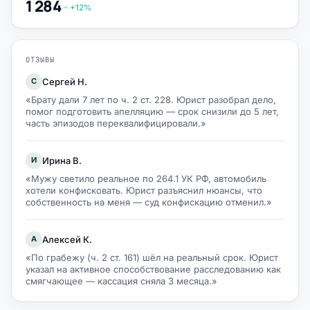
1 284
+12%
ОТЗЫВЫ
Сергей Н.
С
«Брату дали 7 лет по ч. 2 ст. 228. Юрист разобрал дело,
помог подготовить апелляцию — срок снизили до 5 лет,
часть эпизодов переквалифицировали.»
Ирина В.
И
«Мужу светило реальное по 264.1 УК РФ, автомобиль
хотели конфисковать. Юрист разъяснил нюансы, что
собственность на меня — суд конфискацию отменил.»
Алексей К.
А
«По грабежу (ч. 2 ст. 161) шёл на реальный срок. Юрист
указал на активное способствование расследованию как
смягчающее — кассация сняла 3 месяца.»