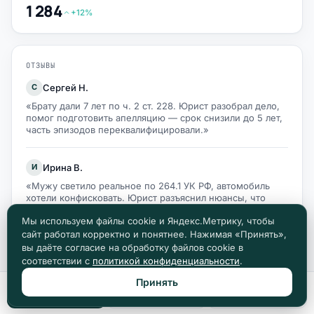
1 284
+12%
ОТЗЫВЫ
Сергей Н.
С
«Брату дали 7 лет по ч. 2 ст. 228. Юрист разобрал дело,
помог подготовить апелляцию — срок снизили до 5 лет,
часть эпизодов переквалифицировали.»
Ирина В.
И
«Мужу светило реальное по 264.1 УК РФ, автомобиль
хотели конфисковать. Юрист разъяснил нюансы, что
собственность на меня — суд конфискацию отменил.»
Мы используем файлы cookie и Яндекс.Метрику, чтобы
сайт работал корректно и понятнее. Нажимая «Принять»,
Алексей К.
вы даёте согласие на обработку файлов cookie в
А
соответствии с
политикой конфиденциальности
.
«По грабежу (ч. 2 ст. 161) шёл на реальный срок. Юрист
указал на активное способствование расследованию как
Принять
смягчающее — кассация сняла 3 месяца.»
Позвонить
Max
Telegram