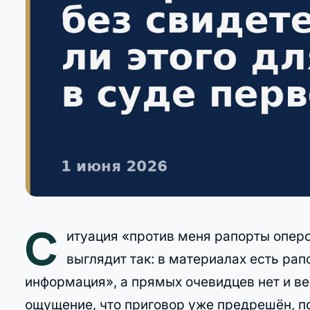
С
итуация «против меня рапорты оперо
выглядит так: в материалах есть рап
информация», а прямых очевидцев нет и в
ощущение, что приговор уже предрешён, п