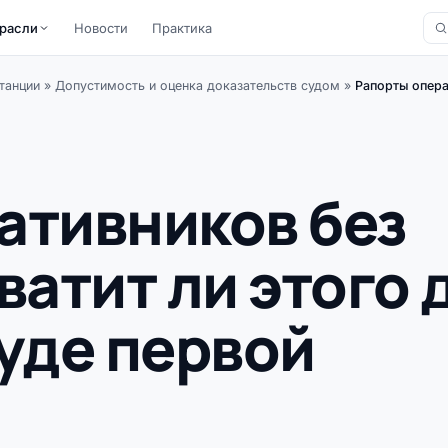
расли
Новости
Практика
танции
»
Допустимость и оценка доказательств судом
»
Рапорты операт
ативников без
ватит ли этого 
уде первой