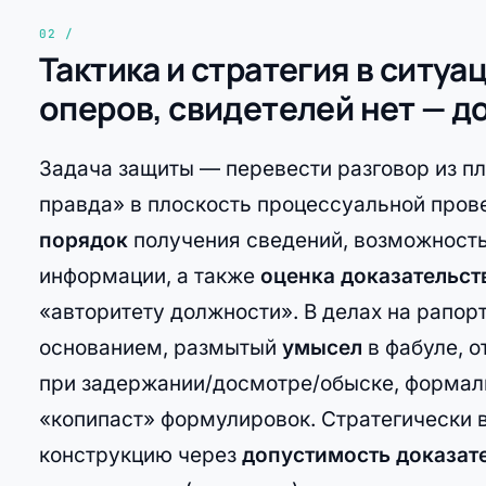
Тактика и стратегия в ситу
оперов, свидетелей нет — д
Задача защиты — перевести разговор из пл
правда» в плоскость процессуальной прове
порядок
получения сведений, возможность
информации, а также
оценка доказательст
«авторитету должности». В делах на рапор
основанием, размытый
умысел
в фабуле, о
при задержании/досмотре/обыске, формаль
«копипаст» формулировок. Стратегически в
конструкцию через
допустимость доказат