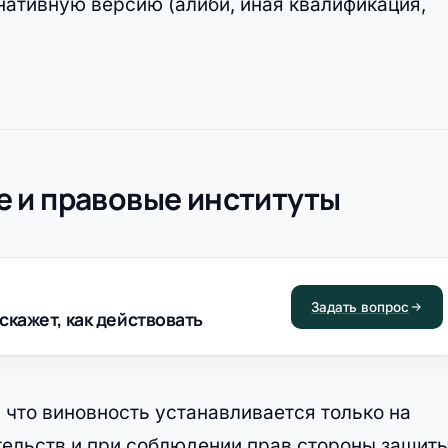
нативную версию (алиби, иная квалификация,
 и правовые институты
Задать вопрос
скажет, как действовать
 что виновность устанавливается только на
тельств и при соблюдении прав стороны защиты