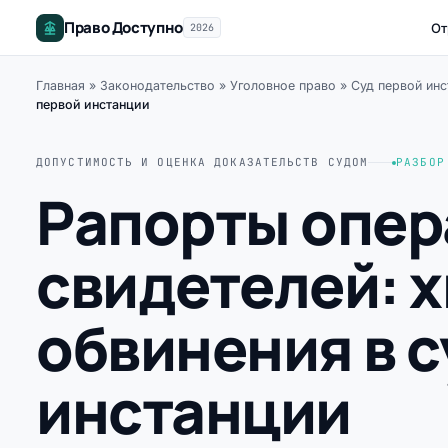
Право Доступно
От
2026
Главная
»
Законодательство
»
Уголовное право
»
Суд первой инс
первой инстанции
ДОПУСТИМОСТЬ И ОЦЕНКА ДОКАЗАТЕЛЬСТВ СУДОМ
РАЗБОР
Рапорты опер
свидетелей: х
обвинения в с
инстанции