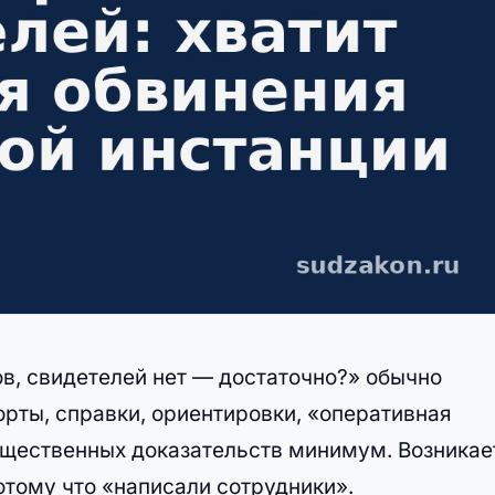
в, свидетелей нет — достаточно?» обычно
орты, справки, ориентировки, «оперативная
ещественных доказательств минимум. Возникае
отому что «написали сотрудники».