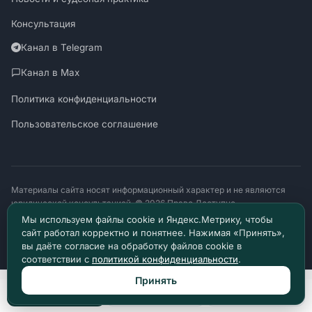
Консультация
Канал в Telegram
Канал в Max
Политика конфиденциальности
Пользовательское соглашение
Материалы сайта носят информационный характер и не являются
юридической консультацией. © 2026 Право Доступно.
SUDZAKON.RU
Мы используем файлы cookie и Яндекс.Метрику, чтобы
Оператор персональных данных: ООО «ЯЛАНЖИ И ПАРТНЕРЫ»
сайт работал корректно и понятнее. Нажимая «Принять»,
ИНН 9717182760 · ОГРН 1257700370641
вы даёте согласие на обработку файлов cookie в
129085, г. Москва, проезд Ольминского, д. 4, помещ. 8н
соответствии с
политикой конфиденциальности
.
Принять
Позвонить
Max
Telegram