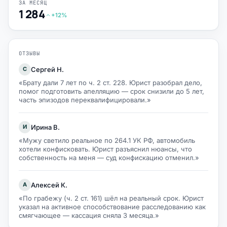
ЗА МЕСЯЦ
1 284
+12%
ОТЗЫВЫ
Сергей Н.
С
«Брату дали 7 лет по ч. 2 ст. 228. Юрист разобрал дело,
помог подготовить апелляцию — срок снизили до 5 лет,
часть эпизодов переквалифицировали.»
Ирина В.
И
«Мужу светило реальное по 264.1 УК РФ, автомобиль
хотели конфисковать. Юрист разъяснил нюансы, что
собственность на меня — суд конфискацию отменил.»
Алексей К.
А
«По грабежу (ч. 2 ст. 161) шёл на реальный срок. Юрист
указал на активное способствование расследованию как
смягчающее — кассация сняла 3 месяца.»