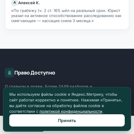
Алексей К.
А
«По грабежу (ч. 2 ст. 161) шёл на реальный срок. Юрист
указал на активное способствование расследованию как
смягчающее — кассация сняла 3 месяца.»
Право Доступно
О главном в праве. Более 2449 разборов и
инструкций по российскому праву.
Мы используем файлы cookie и Яндекс.Метрику, чтобы
сайт работал корректно и понятнее. Нажимая «Принять»,
вы даёте согласие на обработку файлов cookie в
Задать вопрос
соответствии с
политикой конфиденциальности
.
Принять
Позвонить
Max
Telegram
ОТРАСЛИ ПРАВА