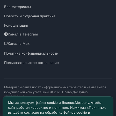
Все материалы
Новости и судебная практика
Консультация
Канал в Telegram
Канал в Max
Политика конфиденциальности
Пользовательское соглашение
Материалы сайта носят информационный характер и не являются
юридической консультацией. © 2026 Право Доступно.
SUDZAKON.RU
Оператор персональных данных: ООО «ЯЛАНЖИ И ПАРТНЕРЫ»
Мы используем файлы cookie и Яндекс.Метрику, чтобы
ИНН 9717182760 · ОГРН 1257700370641
сайт работал корректно и понятнее. Нажимая «Принять»,
129085, г. Москва, проезд Ольминского, д. 4, помещ. 8н
вы даёте согласие на обработку файлов cookie в