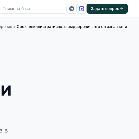
Задать вопрос
орение
»
Срок административного выдворения: что он означает и
 и
в в