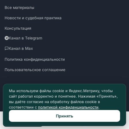
Все материалы
Новости и судебная практика
Консультация
Канал в Telegram
Канал в Max
Политика конфиденциальности
Пользовательское соглашение
Мы используем файлы cookie и Яндекс.Метрику, чтобы
сайт работал корректно и понятнее. Нажимая «Принять»,
Материалы сайта носят информационный характер и не являются
вы даёте согласие на обработку файлов cookie в
юридической консультацией. © 2026 Право Доступно.
соответствии с
политикой конфиденциальности
.
SUDZAKON.RU
Оператор персональных данных: ООО «ЯЛАНЖИ И ПАРТНЕРЫ»
Принять
ИНН 9717182760 · ОГРН 1257700370641
Позвонить
Max
Telegram
129085, г. Москва, проезд Ольминского, д. 4, помещ. 8н