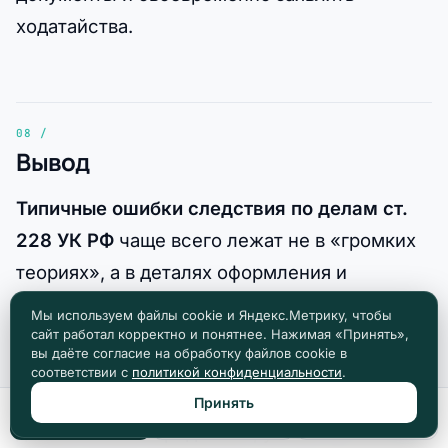
ходатайства.
Вывод
Типичные ошибки следствия по делам ст.
228 УК РФ
чаще всего лежат не в «громких
теориях», а в деталях оформления и
проверяемости доказательств: как именно
Мы используем файлы cookie и Яндекс.Метрику, чтобы
нашли, кто видел, как упаковали, что именно
сайт работал корректно и понятнее. Нажимая «Принять»,
вы даёте согласие на обработку файлов cookie в
взвесили, как обеспечили неизменность
соответствии с
политикой конфиденциальности
.
объекта и как доказали умысел. Именно эти
Принять
Позвонить
Max
Telegram
детали затем определяют, устоит ли