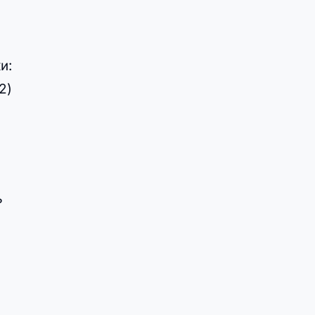
и:
2)
ь