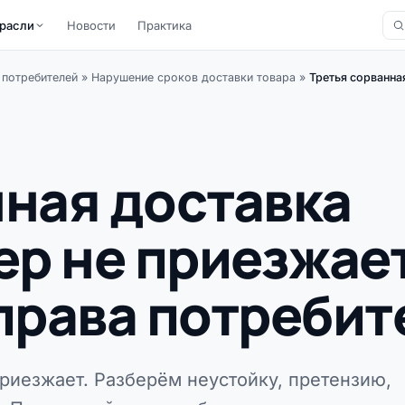
расли
Новости
Практика
 потребителей
»
Нарушение сроков доставки товара
»
Третья сорванна
нная доставка
ер не приезжае
права потребит
приезжает. Разберём неустойку, претензию,