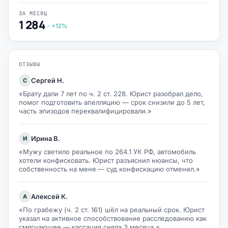
ЗА МЕСЯЦ
1 284
+12%
ОТЗЫВЫ
Сергей Н.
С
«Брату дали 7 лет по ч. 2 ст. 228. Юрист разобрал дело,
помог подготовить апелляцию — срок снизили до 5 лет,
часть эпизодов переквалифицировали.»
Ирина В.
И
«Мужу светило реальное по 264.1 УК РФ, автомобиль
хотели конфисковать. Юрист разъяснил нюансы, что
собственность на меня — суд конфискацию отменил.»
Алексей К.
А
«По грабежу (ч. 2 ст. 161) шёл на реальный срок. Юрист
указал на активное способствование расследованию как
смягчающее — кассация сняла 3 месяца.»