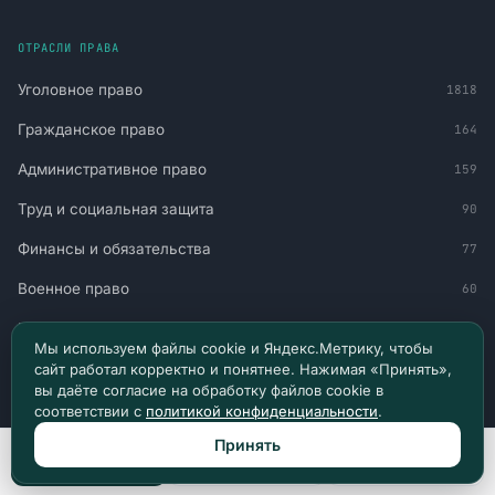
ОТРАСЛИ ПРАВА
Уголовное право
1818
Гражданское право
164
Административное право
159
Труд и социальная защита
90
Финансы и обязательства
77
Военное право
60
Миграция и статус
51
Мы используем файлы cookie и Яндекс.Метрику, чтобы
Авто и транспорт
30
сайт работал корректно и понятнее. Нажимая «Принять»,
вы даёте согласие на обработку файлов cookie в
соответствии с
политикой конфиденциальности
.
НАВИГАЦИЯ
Принять
Позвонить
Max
Telegram
Главная