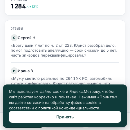
1 284
+12%
ОТЗЫВЫ
Сергей Н.
С
«Брату дали 7 лет по ч. 2 ст. 228. Юрист разобрал дело,
помог подготовить апелляцию — срок снизили до 5 лет,
часть эпизодов переквалифицировали.»
Ирина В.
И
«Мужу светило реальное по 264.1 УК РФ, автомобиль
хотели конфисковать. Юрист разъяснил нюансы, что
собственность на меня — суд конфискацию отменил.»
Мы используем файлы cookie и Яндекс.Метрику, чтобы
сайт работал корректно и понятнее. Нажимая «Принять»,
вы даёте согласие на обработку файлов cookie в
Алексей К.
А
соответствии с
политикой конфиденциальности
.
«По грабежу (ч. 2 ст. 161) шёл на реальный срок. Юрист
указал на активное способствование расследованию как
Принять
Позвонить
Max
Telegram
смягчающее — кассация сняла 3 месяца.»