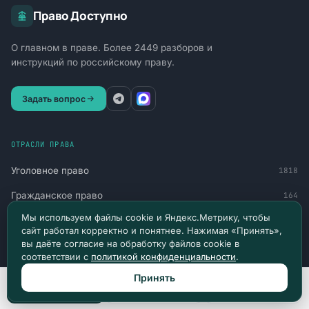
Право Доступно
О главном в праве. Более 2449 разборов и
инструкций по российскому праву.
Задать вопрос
ОТРАСЛИ ПРАВА
Уголовное право
1818
Гражданское право
164
Мы используем файлы cookie и Яндекс.Метрику, чтобы
Административное право
159
сайт работал корректно и понятнее. Нажимая «Принять»,
вы даёте согласие на обработку файлов cookie в
Труд и социальная защита
90
соответствии с
политикой конфиденциальности
.
Финансы и обязательства
77
Принять
Позвонить
Max
Telegram
Военное право
60