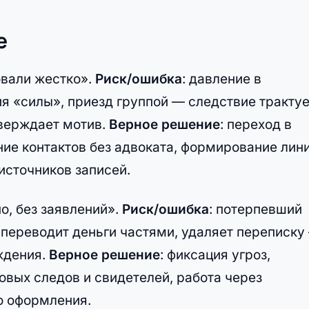
е
овали жестко».
Риск/ошибка
: давление в
я «силы», приезд группой — следствие трактуе
тверждает мотив.
Верное решение
: переход в
ие контактов без адвоката, формирование лин
источников записей.
о, без заявлений».
Риск/ошибка
: потерпевший
 переводит деньги частями, удаляет переписку
ждения.
Верное решение
: фиксация угроз,
вых следов и свидетелей, работа через
о оформления.