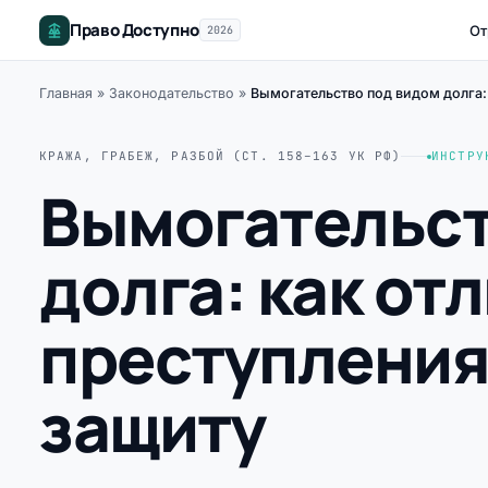
Право Доступно
От
2026
Главная
»
Законодательство
»
Вымогательство под видом долга: 
КРАЖА, ГРАБЕЖ, РАЗБОЙ (СТ. 158–163 УК РФ)
ИНСТРУ
Вымогательст
долга: как от
преступления
защиту