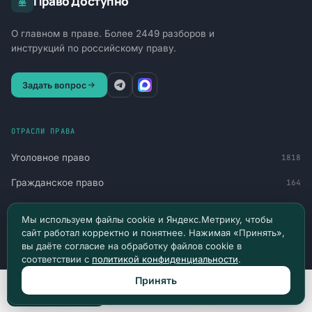
Право Доступно
О главном в праве. Более 2449 разборов и
инструкций по российскому праву.
Задать вопрос
ОТРАСЛИ ПРАВА
Уголовное право
1818
Гражданское право
164
Административное право
159
Мы используем файлы cookie и Яндекс.Метрику, чтобы
сайт работал корректно и понятнее. Нажимая «Принять»,
Труд и социальная защита
90
вы даёте согласие на обработку файлов cookie в
Финансы и обязательства
77
соответствии с
политикой конфиденциальности
.
Принять
Военное право
60
Позвонить
Max
Telegram
Миграция и статус
51