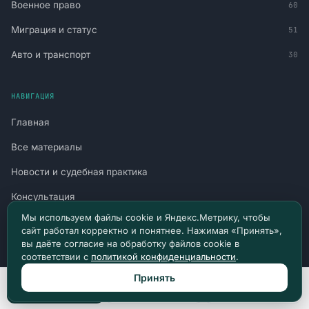
Военное право
60
Миграция и статус
51
Авто и транспорт
30
НАВИГАЦИЯ
Главная
Все материалы
Новости и судебная практика
Консультация
Мы используем файлы cookie и Яндекс.Метрику, чтобы
Канал в Telegram
сайт работал корректно и понятнее. Нажимая «Принять»,
вы даёте согласие на обработку файлов cookie в
Канал в Max
соответствии с
политикой конфиденциальности
.
Политика конфиденциальности
Принять
Позвонить
Max
Telegram
Пользовательское соглашение