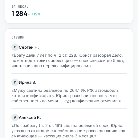
ЗА МЕСЯЦ
1 284
+12%
ОТЗЫВЫ
Сергей Н.
С
«Брату дали 7 лет по ч. 2 ст. 228. Юрист разобрал дело,
помог подготовить апелляцию — срок снизили до 5 лет,
часть эпизодов переквалифицировали.»
Ирина В.
И
«Мужу светило реальное по 264.1 УК РФ, автомобиль
хотели конфисковать. Юрист разъяснил нюансы, что
собственность на меня — суд конфискацию отменил.»
Алексей К.
А
«По грабежу (ч. 2 ст. 161) шёл на реальный срок. Юрист
указал на активное способствование расследованию как
смягчающее — кассация сняла 3 месяца.»