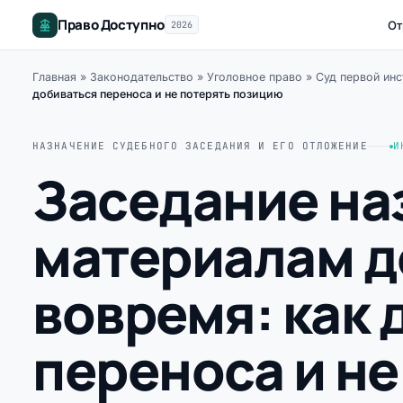
Право Доступно
От
2026
Главная
»
Законодательство
»
Уголовное право
»
Суд первой инс
добиваться переноса и не потерять позицию
НАЗНАЧЕНИЕ СУДЕБНОГО ЗАСЕДАНИЯ И ЕГО ОТЛОЖЕНИЕ
И
Заседание наз
материалам д
вовремя: как 
переноса и н