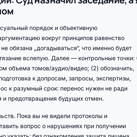
лом
ссуальный порядок и объективную
аргументацию вокруг принципов равенство
не обязана „догадываться“, что именно будет
тязание вслепую. Далее — контрольные точки: (
ом объема томов/аудио/видео; (2) обозначить,
подготовка к допросам, запросы, экспертизы,
рос к разумный срок: перенос нужен не ради
я и предотвращения будущих отмен.
ьств. Пока вы не видели протоколы и
тавить вопрос о нарушениях при получении
но указать: без ознакомления защита лишена