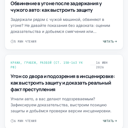
Обвинение в угоне после задержания у
чужого авто: как выстроить защиту
Задержали рядом с чужой машиной, обвиняют в
угоне? Не давайте показания без адвоката: оценим
доказательства и добьемся смягчения или
прекращения.
5 МИН ЧТЕНИЯ
ЧИТАТЬ
КРАЖА, ГРАБЕЖ, РАЗБОЙ (СТ. 158–163 УК
16 ИЮН
РФ)
2026
Угон со двора и подозрения в инсценировке:
как выстроить защиту и доказать реальный
факт преступления
Угнали авто, а вас делают подозреваемым?
Зафиксируем доказательства, выстроим позицию
защиты и добьёмся проверки версии инсценировки.
6 МИН ЧТЕНИЯ
ЧИТАТЬ