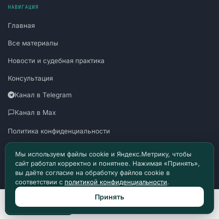
НАВИГАЦИЯ
Главная
Все материалы
Новости и судебная практика
Консультация
Канал в Telegram
Канал в Max
Политика конфиденциальности
Пользовательское соглашение
Мы используем файлы cookie и Яндекс.Метрику, чтобы
сайт работал корректно и понятнее. Нажимая «Принять»,
вы даёте согласие на обработку файлов cookie в
соответствии с
политикой конфиденциальности
.
Материалы сайта носят информационный характер и не являются
Принять
Позвонить
Max
Telegram
юридической консультацией. © 2026 Право Доступно.
SUDZAKON.RU