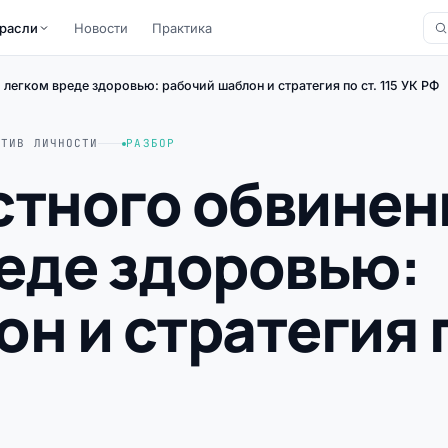
расли
Новости
Практика
 легком вреде здоровью: рабочий шаблон и стратегия по ст. 115 УК РФ
ОТИВ ЛИЧНОСТИ
РАЗБОР
стного обвинен
реде здоровью:
н и стратегия 