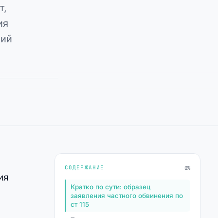
т,
ия
ший
СОДЕРЖАНИЕ
0%
ия
Кратко по сути: образец
заявления частного обвинения по
ст 115