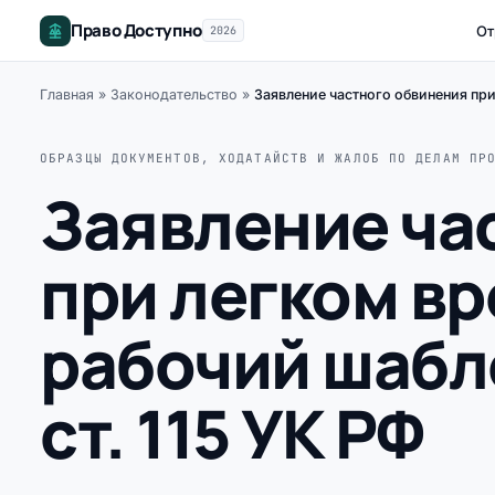
Право Доступно
От
2026
Главная
»
Законодательство
»
Заявление частного обвинения при
ОБРАЗЦЫ ДОКУМЕНТОВ, ХОДАТАЙСТВ И ЖАЛОБ ПО ДЕЛАМ ПР
Заявление ча
при легком в
рабочий шабло
ст. 115 УК РФ