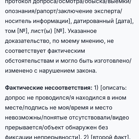
протокол допроса/осмотра/обыска/выемки/
опознания/рапорт/заключение эксперта/
носитель информации], датированный [дата],
том [№], лист(ы) [№]. Указанное
доказательство, по моему мнению, не
соответствует фактическим
обстоятельствам и могло быть изготовлено/
изменено с нарушением закона.
Фактические несоответствия:
1) [описать:
допрос не проводился/я находился в ином
месте/подпись не моя/время и место
невозможны/понятые отсутствовали/видео
прерывается/объект обнаружен без
фиксации непрерывности]. 2) [второй факт].