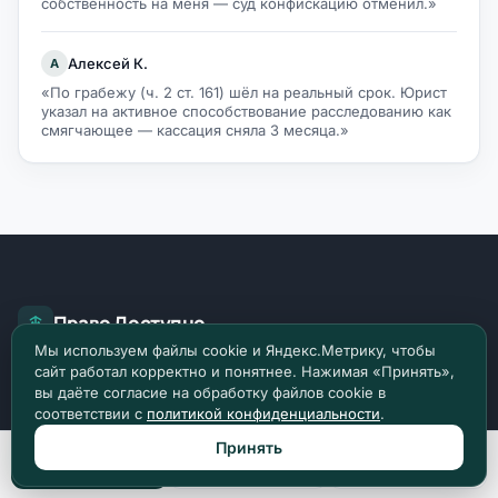
собственность на меня — суд конфискацию отменил.»
Алексей К.
А
«По грабежу (ч. 2 ст. 161) шёл на реальный срок. Юрист
указал на активное способствование расследованию как
смягчающее — кассация сняла 3 месяца.»
Право Доступно
Мы используем файлы cookie и Яндекс.Метрику, чтобы
сайт работал корректно и понятнее. Нажимая «Принять»,
О главном в праве. Более 2449 разборов и
вы даёте согласие на обработку файлов cookie в
инструкций по российскому праву.
соответствии с
политикой конфиденциальности
.
Принять
Задать вопрос
Позвонить
Max
Telegram