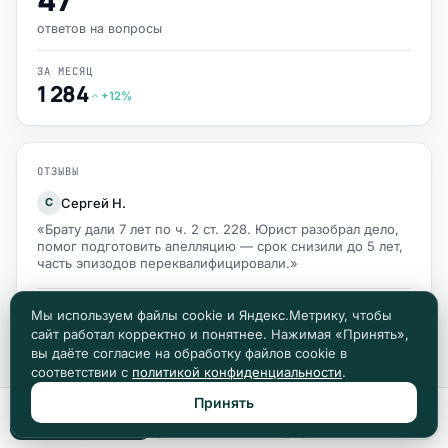
ответов на вопросы
ЗА МЕСЯЦ
1 284
+12%
ОТЗЫВЫ
Сергей Н.
С
«Брату дали 7 лет по ч. 2 ст. 228. Юрист разобрал дело,
помог подготовить апелляцию — срок снизили до 5 лет,
часть эпизодов переквалифицировали.»
Мы используем файлы cookie и Яндекс.Метрику, чтобы
Ирина В.
И
сайт работал корректно и понятнее. Нажимая «Принять»,
«Мужу светило реальное по 264.1 УК РФ, автомобиль
вы даёте согласие на обработку файлов cookie в
хотели конфисковать. Юрист разъяснил нюансы, что
соответствии с
политикой конфиденциальности
.
собственность на меня — суд конфискацию отменил.»
Принять
Позвонить
Max
Telegram
Алексей К.
А