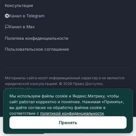
Консультация
Канал в Telegram
Канал в Max
Политика конфиденциальности
Пользовательское соглашение
Материалы сайта носят информационный характер и не являются
юридической консультацией. © 2026 Право Доступно.
SUDZAKON.RU
Оператор персональных данных: ООО «ЯЛАНЖИ И ПАРТНЕРЫ»
Мы используем файлы cookie и Яндекс.Метрику, чтобы
ИНН 9717182760 · ОГРН 1257700370641
сайт работал корректно и понятнее. Нажимая «Принять»,
129085, г. Москва, проезд Ольминского, д. 4, помещ. 8н
вы даёте согласие на обработку файлов cookie в
соответствии с
политикой конфиденциальности
.
Принять
Позвонить
Max
Telegram