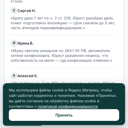
ОТЗЫВЫ
Сергей Н.
С
«Брату дали 7 лет по ч. 2 ст. 228. Юрист разобрал дело,
помог подготовить апелляцию — срок снизили до 5 лет,
часть эпизодов переквалифицировали.»
Ирина В.
И
«Мужу светило реальное по 264.1 УК РФ, автомобиль
хотели конфисковать. Юрист разъяснил нюансы, что
собственность на меня — суд конфискацию отменил.»
Алексей К.
А
«По грабежу (ч. 2 ст. 161) шёл на реальный срок. Юрист
указал на активное способствование расследованию как
Мы используем файлы cookie и Яндекс.Метрику, чтобы
смягчающее — кассация сняла 3 месяца.»
сайт работал корректно и понятнее. Нажимая «Принять»,
вы даёте согласие на обработку файлов cookie в
соответствии с
политикой конфиденциальности
.
Принять
Позвонить
Max
Telegram