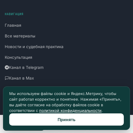
НАВИГАЦИЯ
Главная
Все материалы
Новости и судебная практика
Консультация
Канал в Telegram
Канал в Max
Политика конфиденциальности
Мы используем файлы cookie и Яндекс.Метрику, чтобы
сайт работал корректно и понятнее. Нажимая «Принять»,
Пользовательское соглашение
вы даёте согласие на обработку файлов cookie в
соответствии с
политикой конфиденциальности
.
Принять
Позвонить
Max
Telegram
Материалы сайта носят информационный характер и не являются