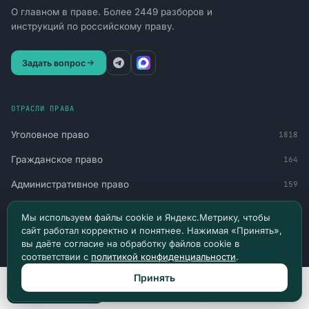
О главном в праве. Более 2449 разборов и
инструкций по российскому праву.
Задать вопрос
ОТРАСЛИ ПРАВА
Уголовное право
1818
Гражданское право
164
Административное право
159
Труд и социальная защита
90
Мы используем файлы cookie и Яндекс.Метрику, чтобы
сайт работал корректно и понятнее. Нажимая «Принять»,
Финансы и обязательства
77
вы даёте согласие на обработку файлов cookie в
соответствии с
политикой конфиденциальности
.
Военное право
60
Принять
Миграция и статус
51
Позвонить
Max
Telegram
Авто и транспорт
30