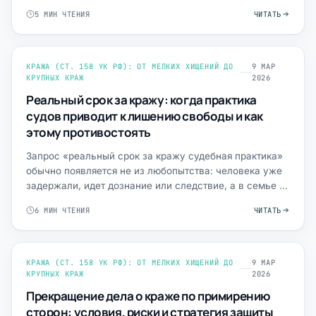
неверное слово на доп…
5 МИН ЧТЕНИЯ
ЧИТАТЬ
КРАЖА (СТ. 158 УК РФ): ОТ МЕЛКИХ ХИЩЕНИЙ ДО
9 МАР
КРУПНЫХ КРАЖ
2026
Реальный срок за кражу: когда практика
судов приводит к лишению свободы и как
этому противостоять
Запрос «реальный срок за кражу судебная практика»
обычно появляется не из любопытства: человека уже
задержали, идет дознание или следствие, а в семье —
паник…
6 МИН ЧТЕНИЯ
ЧИТАТЬ
КРАЖА (СТ. 158 УК РФ): ОТ МЕЛКИХ ХИЩЕНИЙ ДО
9 МАР
КРУПНЫХ КРАЖ
2026
Прекращение дела о краже по примирению
сторон: условия, риски и стратегия защиты