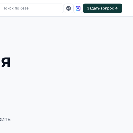
Задать вопрос
ия
зить