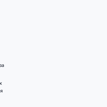
за
к
ия