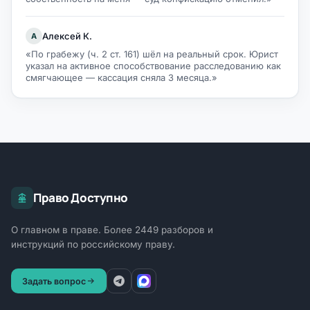
Алексей К.
А
«По грабежу (ч. 2 ст. 161) шёл на реальный срок. Юрист
указал на активное способствование расследованию как
смягчающее — кассация сняла 3 месяца.»
Право Доступно
О главном в праве. Более 2449 разборов и
инструкций по российскому праву.
Задать вопрос