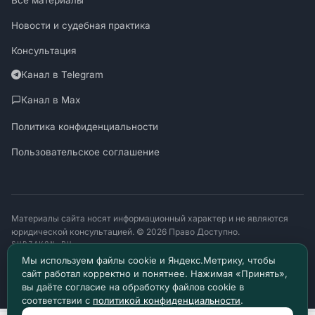
Все материалы
Новости и судебная практика
Консультация
Канал в Telegram
Канал в Max
Политика конфиденциальности
Пользовательское соглашение
Материалы сайта носят информационный характер и не являются
юридической консультацией. © 2026 Право Доступно.
SUDZAKON.RU
Оператор персональных данных: ООО «ЯЛАНЖИ И ПАРТНЕРЫ»
Мы используем файлы cookie и Яндекс.Метрику, чтобы
ИНН 9717182760 · ОГРН 1257700370641
сайт работал корректно и понятнее. Нажимая «Принять»,
129085, г. Москва, проезд Ольминского, д. 4, помещ. 8н
вы даёте согласие на обработку файлов cookie в
соответствии с
политикой конфиденциальности
.