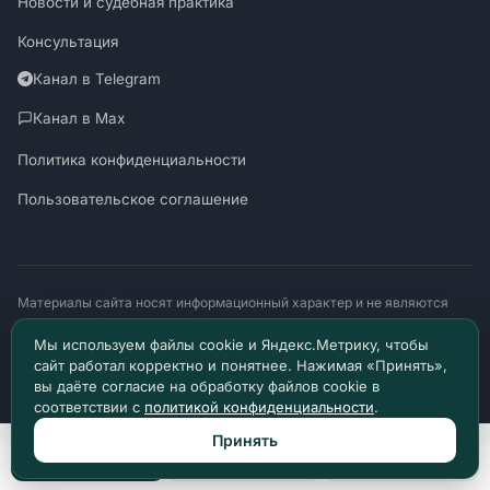
Новости и судебная практика
Консультация
Канал в Telegram
Канал в Max
Политика конфиденциальности
Пользовательское соглашение
Материалы сайта носят информационный характер и не являются
юридической консультацией. © 2026 Право Доступно.
SUDZAKON.RU
Мы используем файлы cookie и Яндекс.Метрику, чтобы
Оператор персональных данных: ООО «ЯЛАНЖИ И ПАРТНЕРЫ»
сайт работал корректно и понятнее. Нажимая «Принять»,
ИНН 9717182760 · ОГРН 1257700370641
вы даёте согласие на обработку файлов cookie в
129085, г. Москва, проезд Ольминского, д. 4, помещ. 8н
соответствии с
политикой конфиденциальности
.
Принять
Позвонить
Max
Telegram