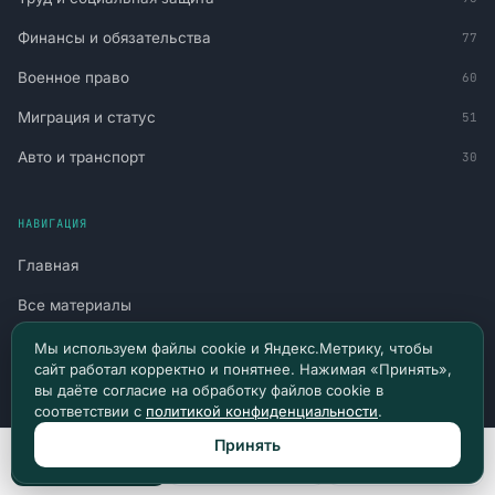
Финансы и обязательства
77
Военное право
60
Миграция и статус
51
Авто и транспорт
30
НАВИГАЦИЯ
Главная
Все материалы
Новости и судебная практика
Мы используем файлы cookie и Яндекс.Метрику, чтобы
сайт работал корректно и понятнее. Нажимая «Принять»,
Консультация
вы даёте согласие на обработку файлов cookie в
соответствии с
политикой конфиденциальности
.
Канал в Telegram
Принять
Позвонить
Max
Telegram
Канал в Max