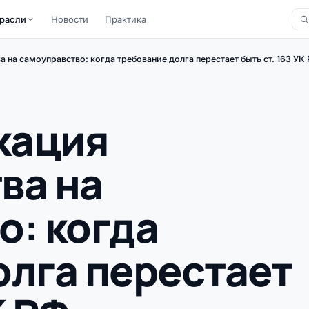
расли
Новости
Практика
на самоуправство: когда требование долга перестает быть ст. 163 УК
кация
ва на
о: когда
олга перестает