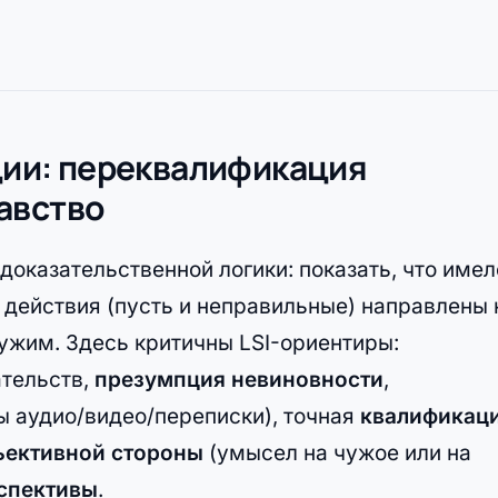
ации: переквалификация
авство
доказательственной логики: показать, что имел
а действия (пусть и неправильные) направлены 
чужим. Здесь критичны LSI-ориентиры:
тельств,
презумпция невиновности
,
ы аудио/видео/переписки), точная
квалификац
ъективной стороны
(умысел на чужое или на
спективы
.