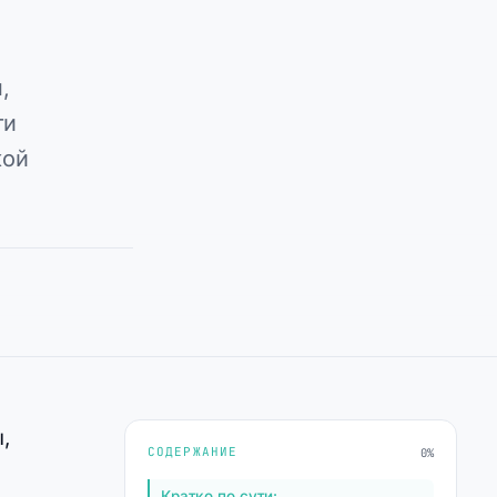
,
ти
кой
,
СОДЕРЖАНИЕ
0%
Кратко по сути: