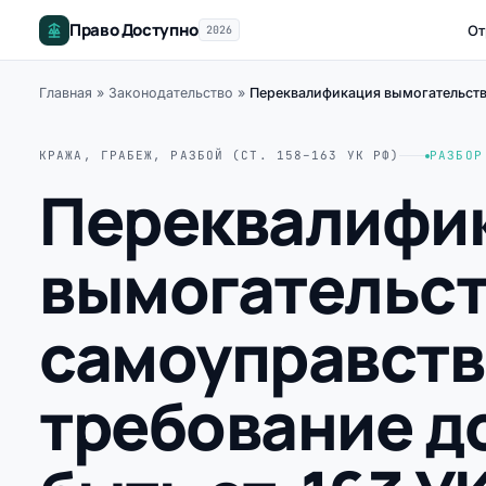
Право Доступно
От
2026
Главная
»
Законодательство
»
Переквалификация вымогательства 
КРАЖА, ГРАБЕЖ, РАЗБОЙ (СТ. 158–163 УК РФ)
РАЗБОР
Переквалифи
вымогательст
самоуправств
требование д