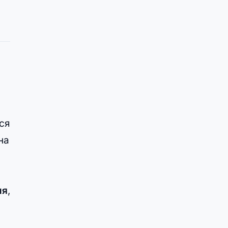
ся
на
ия
,