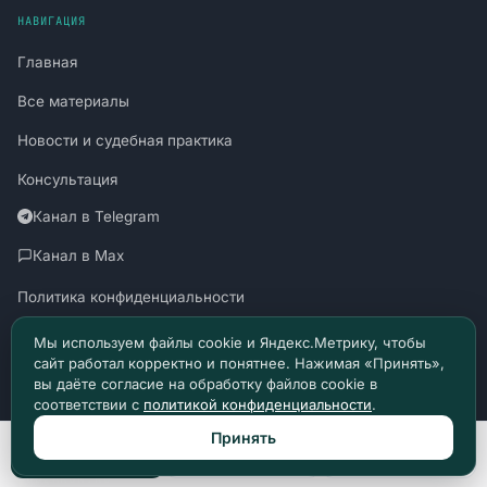
НАВИГАЦИЯ
Главная
Все материалы
Новости и судебная практика
Консультация
Канал в Telegram
Канал в Max
Политика конфиденциальности
Пользовательское соглашение
Мы используем файлы cookie и Яндекс.Метрику, чтобы
сайт работал корректно и понятнее. Нажимая «Принять»,
вы даёте согласие на обработку файлов cookie в
соответствии с
политикой конфиденциальности
.
Принять
Материалы сайта носят информационный характер и не являются
Позвонить
Max
Telegram
юридической консультацией. © 2026 Право Доступно.
SUDZAKON.RU