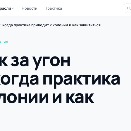
расли
Новости
Практика
: когда практика приводит к колонии и как защититься
КЦИЯ
 за угон
огда практика
лонии и как