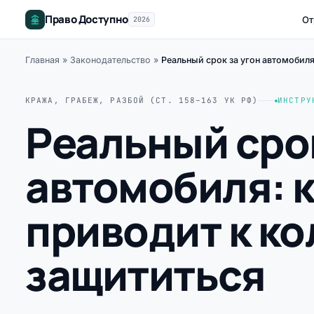
Право Доступно
От
2026
Главная
»
Законодательство
»
Реальный срок за угон автомобиля
КРАЖА, ГРАБЕЖ, РАЗБОЙ (СТ. 158–163 УК РФ)
ИНСТРУ
Реальный срок
автомобиля: к
приводит к ко
защититься