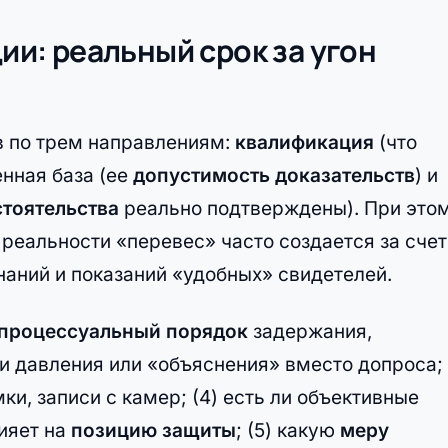
ции: реальный срок за угон
в по трем направлениям:
квалификация
(что
нная база (ее
допустимость доказательств
) и
тоятельства
реально подтверждены). При это
в реальности «перевес» часто создается за счет
аний и показаний «удобных» свидетелей.
процессуальный порядок
задержания,
аки давления или «объяснения» вместо допроса;
и, записи с камер; (4) есть ли объективные
ияет на
позицию защиты
; (5) какую
меру