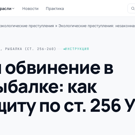
расли
Новости
Практика
экологические преступления
»
Экологические преступления: незаконная
А, РЫБАЛКА (СТ. 256-260)
ИНСТРУКЦИЯ
и обвинение в
ыбалке: как
иту по ст. 256 