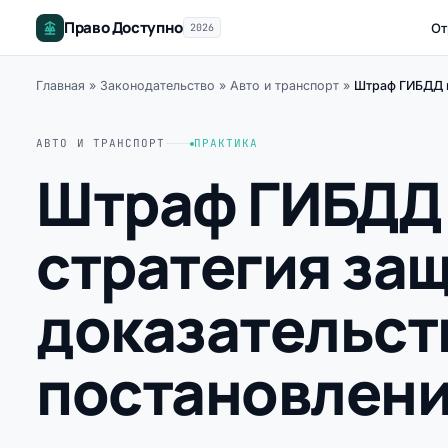
Право Доступно
От
2026
Главная
»
Законодательство
»
Авто и транспорт
»
Штраф ГИБДД п
АВТО И ТРАНСПОРТ
ПРАКТИКА
Штраф ГИБДД 
стратегия за
доказательст
постановлен