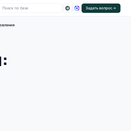
Задать вопрос
новления
: