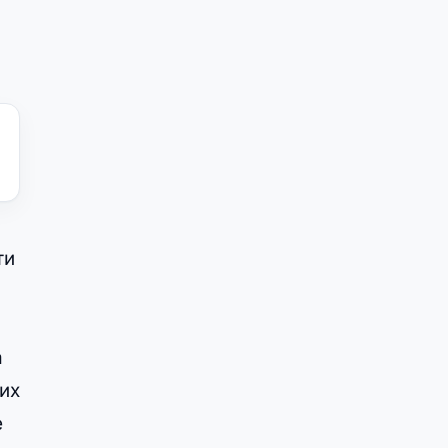
ти
а
их
е