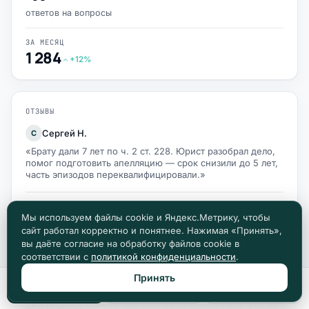
ответов на вопросы
ЗА МЕСЯЦ
1 284
+12%
ОТЗЫВЫ
Сергей Н.
С
«Брату дали 7 лет по ч. 2 ст. 228. Юрист разобрал дело,
помог подготовить апелляцию — срок снизили до 5 лет,
часть эпизодов переквалифицировали.»
Ирина В.
И
Мы используем файлы cookie и Яндекс.Метрику, чтобы
«Мужу светило реальное по 264.1 УК РФ, автомобиль
сайт работал корректно и понятнее. Нажимая «Принять»,
хотели конфисковать. Юрист разъяснил нюансы, что
вы даёте согласие на обработку файлов cookie в
собственность на меня — суд конфискацию отменил.»
соответствии с
политикой конфиденциальности
.
Принять
Позвонить
Max
Telegram
Алексей К.
А
«По грабежу (ч. 2 ст. 161) шёл на реальный срок. Юрист