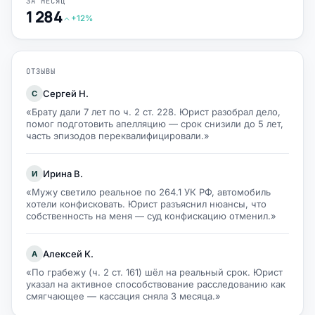
ЗА МЕСЯЦ
1 284
+12%
ОТЗЫВЫ
Сергей Н.
С
«Брату дали 7 лет по ч. 2 ст. 228. Юрист разобрал дело,
помог подготовить апелляцию — срок снизили до 5 лет,
часть эпизодов переквалифицировали.»
Ирина В.
И
«Мужу светило реальное по 264.1 УК РФ, автомобиль
хотели конфисковать. Юрист разъяснил нюансы, что
собственность на меня — суд конфискацию отменил.»
Алексей К.
А
«По грабежу (ч. 2 ст. 161) шёл на реальный срок. Юрист
указал на активное способствование расследованию как
смягчающее — кассация сняла 3 месяца.»