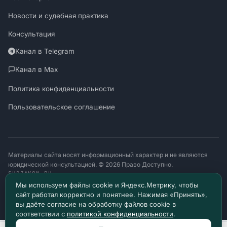
Новости и судебная практика
Консультация
Канал в Telegram
Канал в Max
Политика конфиденциальности
Пользовательское соглашение
Материалы сайта носят информационный характер и не являются
юридической консультацией. © 2026 Право Доступно.
SUDZAKON.RU
Оператор персональных данных: ООО «ЯЛАНЖИ И ПАРТНЕРЫ»
Мы используем файлы cookie и Яндекс.Метрику, чтобы
ИНН 9717182760 · ОГРН 1257700370641
сайт работал корректно и понятнее. Нажимая «Принять»,
129085, г. Москва, проезд Ольминского, д. 4, помещ. 8н
вы даёте согласие на обработку файлов cookie в
соответствии с
политикой конфиденциальности
.