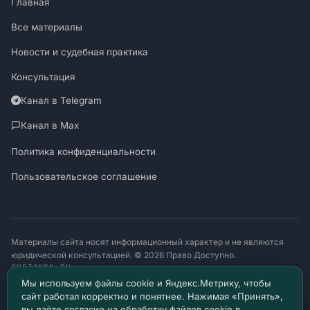
Главная
Все материалы
Новости и судебная практика
Консультация
Канал в Telegram
Канал в Max
Политика конфиденциальности
Пользовательское соглашение
Материалы сайта носят информационный характер и не являются
юридической консультацией. © 2026 Право Доступно.
SUDZAKON.RU
Оператор персональных данных: ООО «ЯЛАНЖИ И ПАРТНЕРЫ»
Мы используем файлы cookie и Яндекс.Метрику, чтобы
ИНН 9717182760 · ОГРН 1257700370641
сайт работал корректно и понятнее. Нажимая «Принять»,
129085, г. Москва, проезд Ольминского, д. 4, помещ. 8н
вы даёте согласие на обработку файлов cookie в