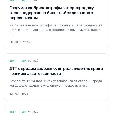
КОАП · АДМ
·
18 ИЮН
Госдума одобрила штрафы за перепродажу
железнодорожных билетов без договора с
перевозчиком
Разбираем новые штрафы за покупку и перепродажу ж/
д билетов без договора с перевозчиком: суммы, риски
и…
18 ИЮНЯ 2026
КОАП · АДМ
·
22 МАЙ
ДТП с вредом здоровью: штраф, лишение прав и
границы ответственности
Разбор ст. 12.24 КоАП: как устанавливают степень вреда,
когда дело уходит в уголовную плоскость и что…
22 МАЯ 2026
КОАП · АДМ
·
20 МАЙ