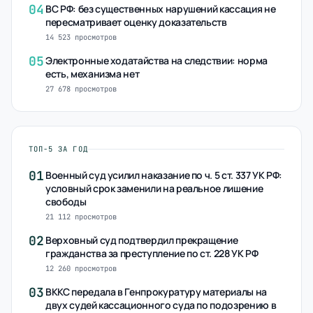
04
ВС РФ: без существенных нарушений кассация не
пересматривает оценку доказательств
14 523 просмотров
05
Электронные ходатайства на следствии: норма
есть, механизма нет
27 678 просмотров
ТОП-5 ЗА ГОД
01
Военный суд усилил наказание по ч. 5 ст. 337 УК РФ:
условный срок заменили на реальное лишение
свободы
21 112 просмотров
02
Верховный суд подтвердил прекращение
гражданства за преступление по ст. 228 УК РФ
12 260 просмотров
03
ВККС передала в Генпрокуратуру материалы на
двух судей кассационного суда по подозрению в